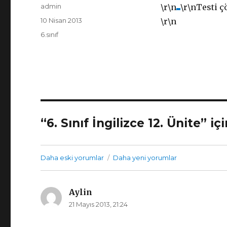
Yazar
admin
\r\n
\r\n
Testi 
Yayın
10 Nisan 2013
\r\n
tarihi
Kategoriler
6.sınıf
“6. Sınıf İngilizce 12. Ünite” i
Yorum
Daha eski yorumlar
Daha yeni yorumlar
gezinmesi
Aylin
dedi
21 Mayıs 2013, 21:24
ki: