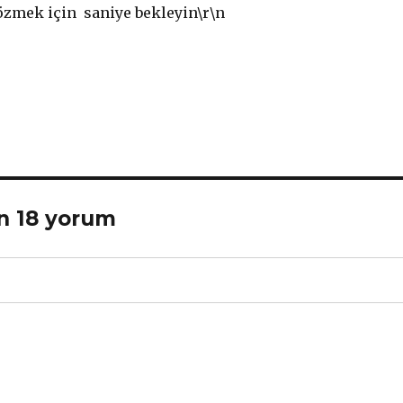
çözmek için
saniye bekleyin\r\n
çin 18 yorum