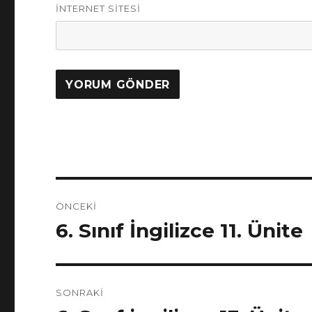
İNTERNET SITESI
Yazı
ÖNCEKI
gezinmesi
6. Sınıf İngilizce 11. Ünite
Önceki
yazı:
SONRAKI