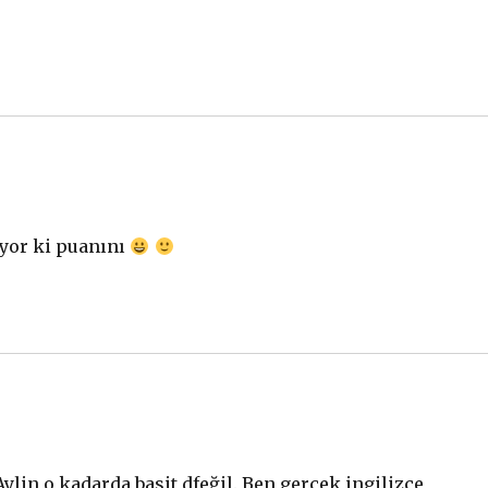
iyor ki puanını
in o kadarda basit dfeğil. Ben gerçek ingilizce