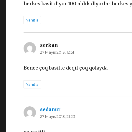
herkes basit diyor 100 aldık diyorlar herkes
Yanıtla
serkan
dedi
27 Mayıs 2013, 12:51
ki:
Bence çoq basitte deqil çoq qolayda
Yanıtla
sedanur
dedi
27 Mayıs 2013, 21:23
ki: