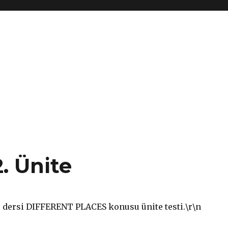
2. Ünite
ce dersi DIFFERENT PLACES konusu ünite testi.
\r\n