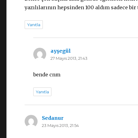
yazılılarının hepsinden 100 aldım sadece bir
Yanıtla
ayşegül
dedi
27 Mayıs 2013, 21:43
ki:
bende cnm
Yanıtla
Sedanur
dedi
23 Mayıs 2013, 21:54
ki: