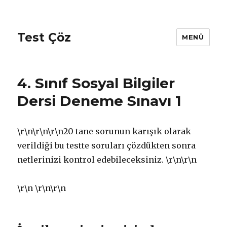
Test Çöz
MENÜ
4. Sınıf Sosyal Bilgiler
Dersi Deneme Sınavı 1
\r\n\r\n\r\n20 tane sorunun karışık olarak
verildiği bu testte soruları çözdükten sonra
netlerinizi kontrol edebileceksiniz. \r\n
\r\n
\r\n
\r\n\r\n