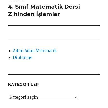
4. Sınıf Matematik Dersi
Sonraki
yazı:
Zihinden İşlemler
Adım Adım Matematik
Dinlenme
KATEGORILER
Kategoriler