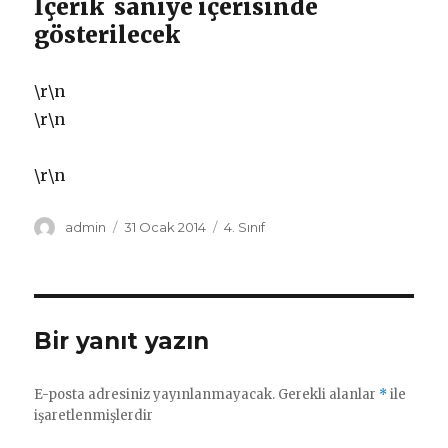
İçerik
saniye içerisinde
gösterilecek
\r\n
\r\n
\r\n
Yazar
Yayın
Kategoriler
admin
31 Ocak 2014
4. Sınıf
tarihi
Bir yanıt yazın
E-posta adresiniz yayınlanmayacak.
Gerekli alanlar
*
ile
işaretlenmişlerdir