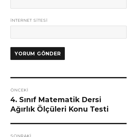
İNTERNET SITESI
Yazı
ÖNCEKI
gezinmesi
4. Sınıf Matematik Dersi
Önceki
yazı:
Ağırlık Ölçüleri Konu Testi
SONRAKI