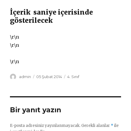
İçerik
saniye içerisinde
gösterilecek
\r\n
\r\n
\r\n
Yazar
Yayın
Kategoriler
admin
05 Şubat 2014
4. Sınıf
tarihi
Bir yanıt yazın
E-posta adresiniz yayınlanmayacak.
Gerekli alanlar
*
ile