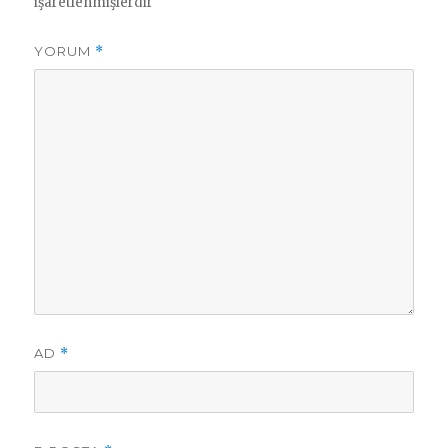
işaretlenmişlerdir
YORUM
*
AD
*