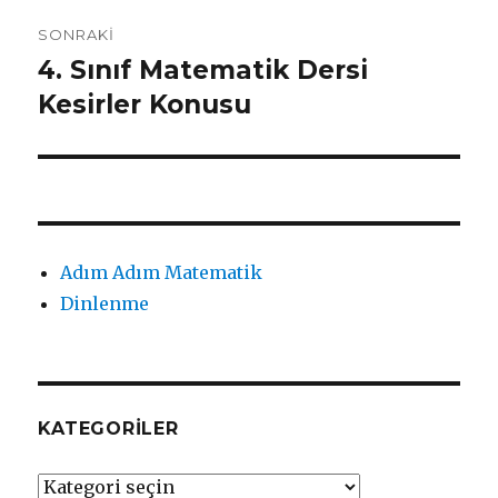
SONRAKI
4. Sınıf Matematik Dersi
Sonraki
yazı:
Kesirler Konusu
Adım Adım Matematik
Dinlenme
KATEGORILER
Kategoriler