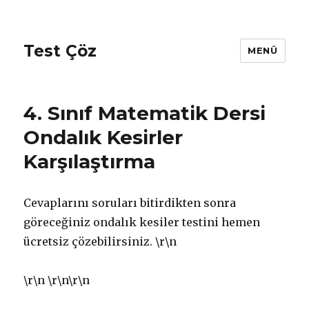
Test Çöz
MENÜ
4. Sınıf Matematik Dersi
Ondalık Kesirler
Karşılaştırma
Cevaplarını soruları bitirdikten sonra
göreceğiniz ondalık kesiler testini hemen
ücretsiz çözebilirsiniz.
\r\n
\r\n
\r\n\r\n