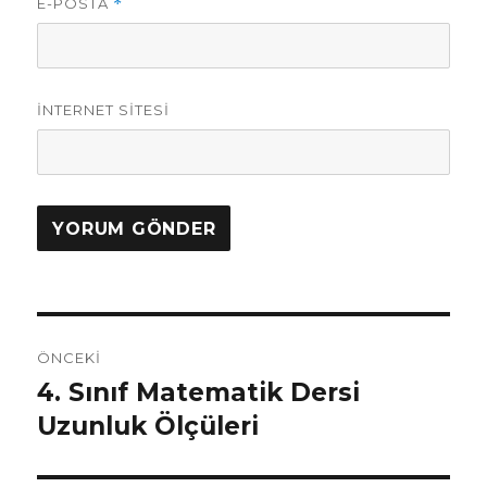
E-POSTA
*
İNTERNET SITESI
Yazı
ÖNCEKI
gezinmesi
4. Sınıf Matematik Dersi
Önceki
yazı:
Uzunluk Ölçüleri