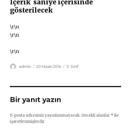
İçerik
saniye içerisinde
gösterilecek
\r\n
\r\n
\r\n
Yazar
Yayın
Kategoriler
admin
20 Nisan 2014
3. Sınıf
tarihi
Bir yanıt yazın
E-posta adresiniz yayınlanmayacak.
Gerekli alanlar
*
ile
işaretlenmişlerdir