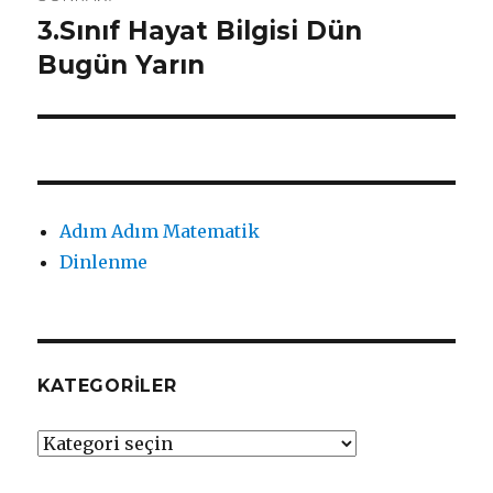
3.Sınıf Hayat Bilgisi Dün
Sonraki
yazı:
Bugün Yarın
Adım Adım Matematik
Dinlenme
KATEGORILER
Kategoriler