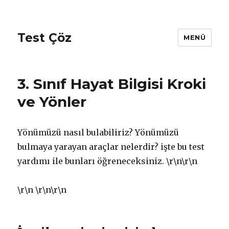
Test Çöz
MENÜ
3. Sınıf Hayat Bilgisi Kroki
ve Yönler
Yönümüzü nasıl bulabiliriz? Yönümüzü
bulmaya yarayan araçlar nelerdir? işte bu test
yardımı ile bunları öğreneceksiniz. \r\n
\r\n
\r\n
\r\n\r\n