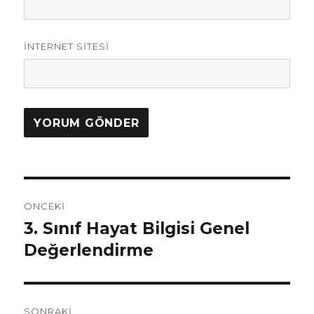
İNTERNET SITESI
Yazı
ÖNCEKI
gezinmesi
3. Sınıf Hayat Bilgisi Genel
Önceki
yazı:
Değerlendirme
SONRAKI